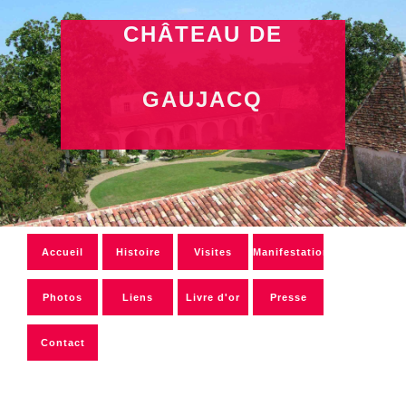
CHÂTEAU DE
GAUJACQ
Accueil
Histoire
Visites
Manifestation
Photos
Liens
Livre d'or
Presse
Contact