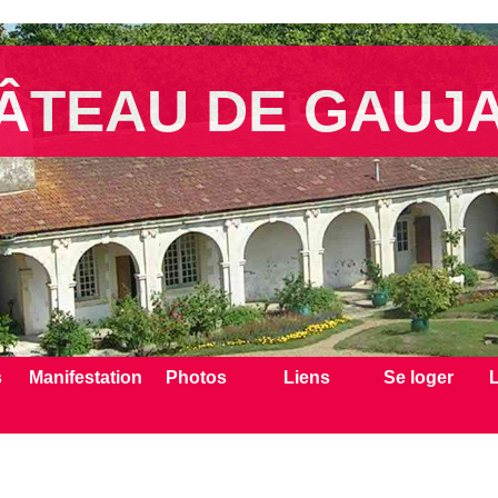
ÂTEAU DE GAUJ
s
Manifestation
Photos
Liens
Se loger
L