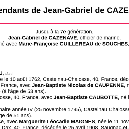
endants de Jean-Gabriel de CAZ
Jusqu'à la 7e génération.
Jean-Gabriel de CAZENAVE
, officier de marine.
ié avec
Marie-Françoise GUILLEREAU de SOUCHES
U
,
dont
ée le 10 août 1762, Castelnau-Chalosse, 40, France, déc
 France, avec
Jean-Baptiste Nicolas de CAUPENNE
, 
(à l'âge de 53 ans).
losse, 40, France, avec
Jean-Baptiste CAUBOTTE
, né 
rimaire année IV (25 novembre 1795), Castelnau-Chalos
ge de 51 ans).
nce, avec
Marguerite Léocadie MAIGNES
, née le 11 no
37, Dax, 40, France, décédée le 25 avril 1908, Saugnac-e