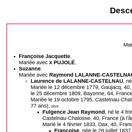
Desc
Mar
Françoise Jacquette
.
Mariée avec
x PUJOLÉ
.
Suzanne
.
Mariée avec
Raymond LALANNE-CASTELNA
Laurence de LALANNE-CASTELNAU
, n
Mariée le 12 décembre 1779, Gaujacq, 40,
le 25 décembre 1809, Bayonne, 64, France 
Mariée le 19 octobre 1795, Castelnau-Cha
77 ans),
dont
Fulgence Jean Raymond
, né le 4 f
Castelnau-Chalosse, 40, France (à l'â
Marié le 4 février 1833, Dax, 40, Fra
Françoise
, née le 28 juillet 18