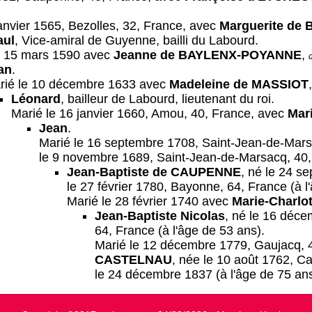
janvier 1565, Bezolles, 32, France, avec
Marguerite de
aul
, Vice-amiral de Guyenne, bailli du Labourd.
e 15 mars 1590 avec
Jeanne de BAYLENX-POYANNE
,
an
.
rié le 10 décembre 1633 avec
Madeleine de MASSIOT
Léonard
, bailleur de Labourd, lieutenant du roi.
Marié le 16 janvier 1660, Amou, 40, France, avec
Mar
Jean
.
Marié le 16 septembre 1708, Saint-Jean-de-Mars
le 9 novembre 1689, Saint-Jean-de-Marsacq, 40
Jean-Baptiste de CAUPENNE
, né le 24 s
le 27 février 1780, Bayonne, 64, France (à l
Marié le 28 février 1740 avec
Marie-Charlo
Jean-Baptiste Nicolas
, né le 16 déc
64, France (à l'âge de 53 ans).
Marié le 12 décembre 1779, Gaujacq, 
CASTELNAU
, née le 10 août 1762, C
le 24 décembre 1837 (à l'âge de 75 ans