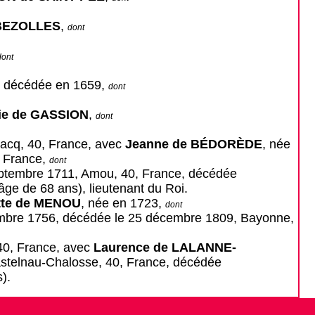
 BEZOLLES
,
dont
dont
, décédée en 1659,
dont
ie de GASSION
,
dont
acq, 40, France, avec
Jeanne de BÉDORÈDE
, née
, France,
dont
eptembre 1711, Amou, 40, France, décédée
'âge de 68 ans), lieutenant du Roi.
tte de MENOU
, née en 1723,
dont
embre 1756, décédée le 25 décembre 1809, Bayonne,
40, France, avec
Laurence de LALANNE-
astelnau-Chalosse, 40, France, décédée
).