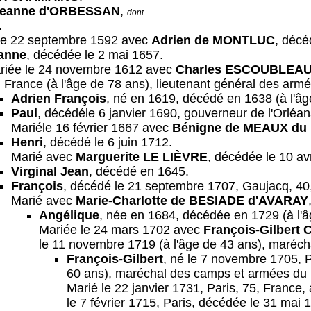
eanne d'ORBESSAN
,
dont
.
le 22 septembre 1592 avec
Adrien de MONTLUC
, décé
anne
, décédée le 2 mai 1657.
riée le 24 novembre 1612 avec
Charles ESCOUBLEA
 France (à l'âge de 78 ans), lieutenant général des armé
Adrien François
, né en 1619, décédé en 1638 (à l'âg
Paul
, décédéle 6 janvier 1690, gouverneur de l'Orléana
Mariéle 16 février 1667 avec
Bénigne de MEAUX du
Henri
, décédé le 6 juin 1712.
Marié avec
Marguerite LE LIÈVRE
, décédée le 10 avr
Virginal Jean
, décédé en 1645.
François
, décédé le 21 septembre 1707, Gaujacq, 40
Marié avec
Marie-Charlotte de BESIADE d'AVARAY
Angélique
, née en 1684, décédée en 1729 (à l'â
Mariée le 24 mars 1702 avec
François-Gilbert
le 11 novembre 1719 (à l'âge de 43 ans), maréc
François-Gilbert
, né le 7 novembre 1705, P
60 ans), maréchal des camps et armées du 
Marié le 22 janvier 1731, Paris, 75, France,
le 7 février 1715, Paris, décédée le 31 mai 1