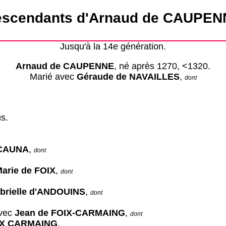
scendants d'Arnaud de CAUPEN
Jusqu'à la 14e génération.
Arnaud de CAUPENNE
, né après 1270, <1320.
Marié avec
Géraude de NAVAILLES
,
dont
s.
 CAUNA
,
dont
arie de FOIX
,
dont
brielle d'ANDOUINS
,
dont
avec
Jean de FOIX-CARMAING
,
dont
IX CARMAING
.