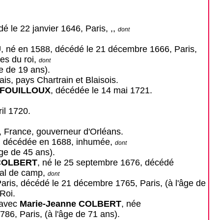
dé le 22 janvier 1646, Paris, ,,
dont
U
, né en 1588, décédé le 21 décembre 1666, Paris,
es du roi,
dont
e de 19 ans).
is, pays Chartrain et Blaisois.
 FOUILLOUX
, décédée le 14 mai 1721.
il 1720.
, France, gouverneur d'Orléans.
, décédée en 1688, inhumée,
dont
ge de 45 ans).
 COLBERT
, né le 25 septembre 1676, décédé
hal de camp,
dont
aris, décédé le 21 décembre 1765, Paris, (à l'âge de
Roi.
 avec
Marie-Jeanne COLBERT
, née
786, Paris, (à l'âge de 71 ans).