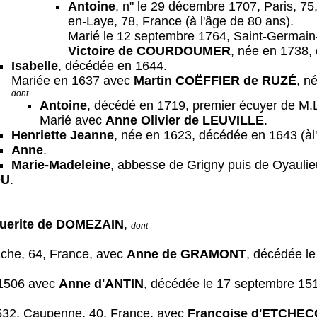
Antoine
, n" le 29 décembre 1707, Paris, 7
en-Laye, 78, France (à l'âge de 80 ans).
Marié le 12 septembre 1764, Saint-Germain
Victoire de COURDOUMER
, née en 1738, 
Isabelle
, décédée en 1644.
Mariée en 1637 avec
Martin COËFFIER de RUZÉ
, n
dont
Antoine
, décédé en 1719, premier écuyer de M.
Marié avec
Anne Olivier de LEUVILLE
.
Henriette Jeanne
, née en 1623, décédée en 1643 (àl
Anne
.
Marie-Madeleine
, abbesse de Grigny puis de Oyaulie
OU
.
uerite de DOMEZAIN
,
dont
ache, 64, France, avec
Anne de GRAMONT
, décédée l
 1506 avec
Anne d'ANTIN
, décédée le 17 septembre 15
1532, Caupenne, 40, France, avec
Françoise d'ETCHEC