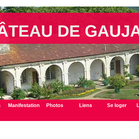
ÂTEAU DE GAUJ
s
Manifestation
Photos
Liens
Se loger
L